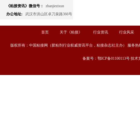
《粘接资讯》微信号：
zhanjiezixun
办公地址:
武汉市洪山区卓刀泉路366号
首页
关于《粘接》
行业资讯
行业风采
版权所有：中国粘接网（胶粘剂行业权威资讯平台，粘接杂志社主办） 服务热线：13667189
备案号：鄂ICP备01100113号 技