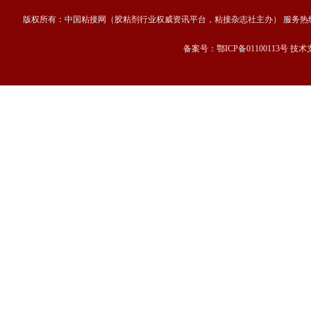
版权所有：中国粘接网（胶粘剂行业权威资讯平台，粘接杂志社主办） 服务热线：13667189
备案号：鄂ICP备01100113号 技