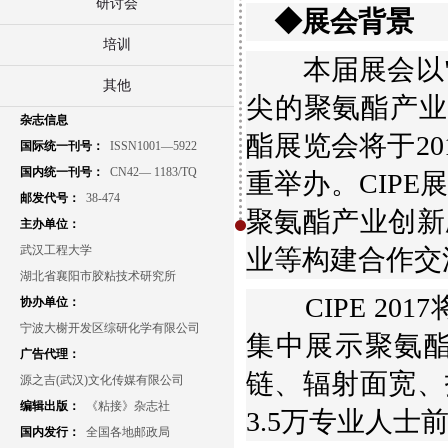
研讨会
◆展会背景
培训
本届展会以"创
其他
尖的聚氨酯产业
杂志信息
酯展览会将于20
国际统一刊号：
ISSN1001—5922
国内统一刊号：
CN42— 1183/TQ
重举办。CIP
邮发代号：
38-474
聚氨酯产业创新
主办单位：
武汉工程大学
业等构建合作交
湖北省襄阳市胶粘技术研究所
CIPE 201
协办单位：
宁波大榭开发区综研化学有限公司
集中展示聚氨
广告代理：
链、辐射面宽、
源之吉(武汉)文化传媒有限公司
编辑出版：
《粘接》杂志社
3.5万专业人
国内发行：
全国各地邮政局