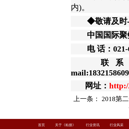
内)。
◆敬请及时与
中国国际聚氨
电 话：021-641
联系人：袁育
mail:183215860
网址：
http:
上一条：
2018
首页
关于《粘接》
行业资讯
行业风采