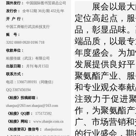
国外发行：
中国国际图书贸易总公司
展会以最大的
发行价：
全年12期 36元/期 432元/年
定位高起点，服
开 户 行：
中国工商银行武汉科技支行
品，彰显品味。
账 号：
端品质，以最专
3202 0069 0920 0196 718
年度盛会。为加
收款单位：
粘接传媒（武汉）有限公司
发展提供良好平
出版日期：
月刊 每月15日
聚氨酯产业、服
联系方式：
电话：13667189191（同微信）
和专业观众奉献
QQ:3307456194
注致力于促进
《粘接》投稿邮箱：
zhanjzz@263.net zhanjzz@163.com
作，为聚氨酯产
《粘接》QQ群：
175172592
广、市场营销和
《粘接》网站：
www.zhanjie.com.cn
《粘接资讯》微信号：
zhanjiezixun
的行业盛会，期