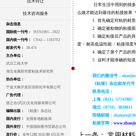
技术转让
日常生活中用到的很多
么做才能达到最佳的粘接效果
?
技术咨询服务
1.
首先确定对粘的材质
杂志信息
2.
确定被粘物的粘接面
国际统一刊号：
ISSN1001—5922
3.
确定粘接后产品的具
国内统一刊号：
CN42— 1183/TQ
度
/
耐高低温性能
/
粘接强度
邮发代号：
38-474
4.
确定了第个产品的用
主办单位：
5.
这时才能准确的知道
武汉工程大学
湖北省襄阳市胶粘技术研究所
我们的微信号：zhanjiez
协办单位：
《粘接》杂志邮发代号：3
宁波大榭开发区综研化学有限公司
联系电话：
广告代理：
上海（021）57747887
源之吉(武汉)文化传媒有限公司
湖北（0710）3820811
编辑出版：
《粘接》杂志社
投稿邮箱：zhanjzz@263
国内发行：
全国各地邮政局
粘接官网：
www.zhanji
国外发行：
中国国际图书贸易总公司
上一条：
常用材料
发行价：
全年12期 36元/期 432元/年