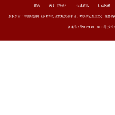
首页
关于《粘接》
行业资讯
行业风采
版权所有：中国粘接网（胶粘剂行业权威资讯平台，粘接杂志社主办） 服务热线：13667189
备案号：鄂ICP备01100113号 技