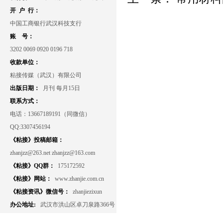
开 户 行：
中国工商银行武汉科技支行
账 号：
3202 0069 0920 0196 718
收款单位：
粘接传媒（武汉）有限公司
出版日期：
月刊 每月15日
联系方式：
电话：13667189191（同微信）
QQ:3307456194
《粘接》投稿邮箱：
zhanjzz@263.net zhanjzz@163.com
《粘接》QQ群：
175172592
《粘接》网站：
www.zhanjie.com.cn
《粘接资讯》微信号：
zhanjiezixun
办公地址:
武汉市洪山区卓刀泉路366号