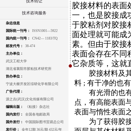
技术转让
胶接材料的表面
技术咨询服务
一，也是胶接成
于胶粘剂对胶接
杂志信息
国际统一刊号：
ISSN1001—5922
面处理就可能成
国内统一刊号：
CN42— 1183/TQ
素。但由于胶接
邮发代号：
38-474
表面会存在不同
主办单位：
武汉工程大学
它杂质等，这就
湖北省襄阳市胶粘技术研究所
胶接材料及
协办单位：
料
;
有干净的也有
宁波大榭开发区综研化学有限公司
有光滑的也
广告代理：
源之吉(武汉)文化传媒有限公司
点，有高能表面
编辑出版：
《粘接》杂志社
表面与惰性表面
国内发行：
全国各地邮政局
为了获得胶
国外发行：
中国国际图书贸易总公司
发行价：
全年12期 36元/期 432元/年