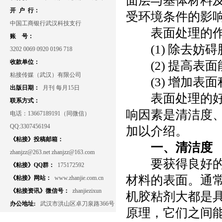
面层与基体材料
开 户 行：
受环境条件的影
中国工商银行武汉科技支行
表面处理的
账 号：
(1)
除去妨碍
3202 0069 0920 0196 718
收款单位：
(2)
提高表面
粘接传媒（武汉）有限公司
(3)
增加表面
出版日期：
月刊 每月15日
表面处理的
联系方式：
响因素是清洁度
电话：13667189191（同微信）
QQ:3307456194
加以介绍。
《粘接》投稿邮箱：
一、清洁度
zhanjzz@263.net zhanjzz@163.com
要获得良好
《粘接》QQ群：
175172592
材料的表面。通
《粘接》网站：
www.zhanjie.com.cn
《粘接资讯》微信号：
zhanjiezixun
机胶粘剂大都是
办公地址:
武汉市洪山区卓刀泉路366号
原理，它们之间